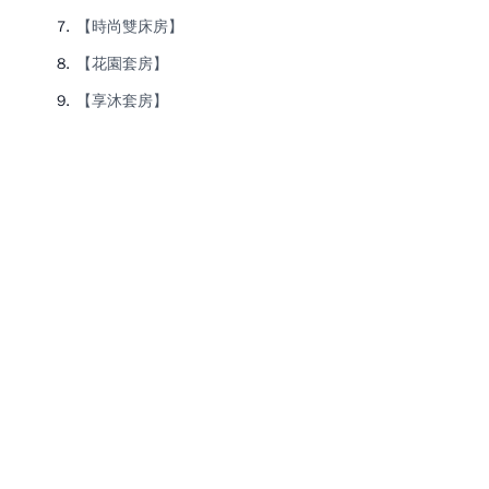
【時尚雙床房】
【花園套房】
【享沐套房】