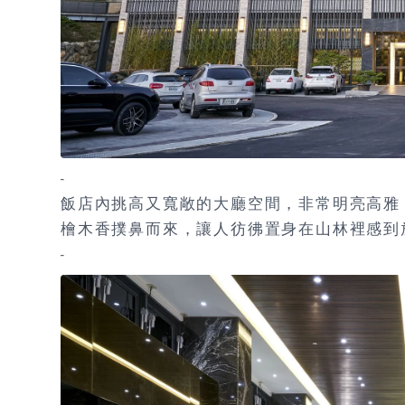
-
飯店內挑高又寬敞的大廳空間，非常明亮高雅
檜木香撲鼻而來，讓人彷彿置身在山林裡感到
-