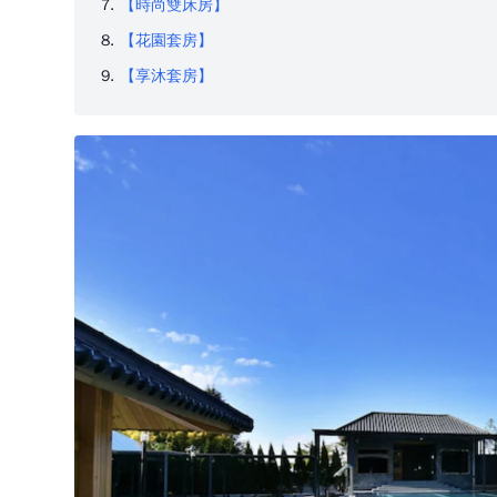
【時尚雙床房】
【花園套房】
【享沐套房】