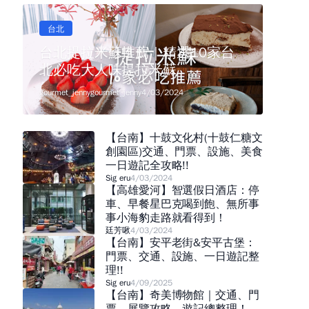
台北
台北提拉米蘇推薦｜精選10家台
北必吃大人味提拉米蘇
gourmet_jenny
gourmet_jenny
4/03/2024
【台南】十鼓文化村(十鼓仁糖文
創園區)交通、門票、設施、美食
一日遊記全攻略!!
Sig eru
4/03/2024
【高雄愛河】智選假日酒店：停
車、早餐星巴克喝到飽、無所事
事小海豹走路就看得到！
廷芳啾
4/03/2024
【台南】安平老街&安平古堡：
門票、交通、設施、一日遊記整
理!!
Sig eru
4/09/2025
【台南】奇美博物館｜交通、門