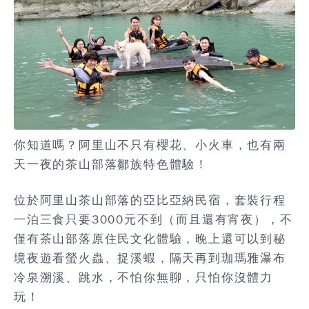
你知道嗎？阿里山不只有櫻花、小火車，也有兩
天一夜的
茶山部落鄒族特色體驗
！
位於阿里山茶山部落的亞比亞納民宿，套裝行程
一泊三食只要3000元不到（而且還有宵夜），不
僅有
茶山部落原住民文化體驗
，晚上還可以到
秘
境夜遊看螢火蟲、捉溪蝦
，隔天再到
珈瑪雅瀑布
冷泉溯溪、跳水
，不怕你無聊，只怕你沒體力
玩！