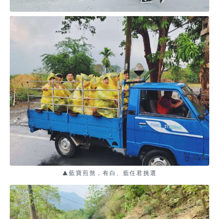
▲藍寶煎熬，有白、藍任君挑選