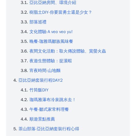
亞比亞納房間、環境介紹
樹脂土DIY-你要當勇士還是少女？
部落巡禮
文化體驗-A veo veo yu!
晚餐-珈雅瑪鄒族風味餐
夜間文化活動：取火傳說體驗、賞螢火蟲
夜遊生態體驗：捉溪蝦
宵夜時間-山地麵
亞比亞納套裝行程DAY2
竹筒飯DIY
珈瑪雅瀑布冷泉跳水去！
午餐-鄒式家常料理餐
順遊景點推薦
茶山部落-亞比亞納套裝行程心得