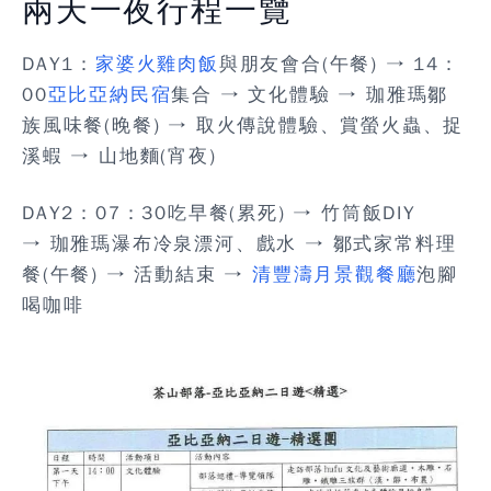
兩天一夜行程一覽
DAY1
：
家婆火雞肉飯
與朋友會合(午餐) → 14：
00
亞比亞納民宿
集合 → 文化體驗 → 珈雅瑪鄒
族風味餐(晚餐) → 取火傳說體驗、賞螢火蟲、捉
溪蝦 → 山地麵(宵夜)
DAY2
：07：30吃早餐(累死) → 竹筒飯DIY
→ 珈雅瑪瀑布冷泉漂河、戲水 → 鄒式家常料理
餐(午餐) → 活動結束 →
清豐濤月景觀餐廳
泡腳
喝咖啡