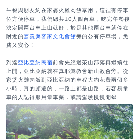
午餐與朋友約在家婆火雞肉飯享用，這裡有停車
位方便停車，我們總共10人四台車，吃完午餐後
決定開兩台車上山就好，於是其他兩台車就停在
附近的
嘉義縣客家文化會館
旁的
公有停車場，免
費又安心！
到達
亞比亞納民宿
前會先經過茶山部落再繼續往
上開，亞比亞納就在真耶穌教會新山教會旁。從
家婆火雞肉飯到亞比亞納的車程大約花費兩個多
小時，真的頗遠的，一路上都是山路，若容易暈
車的人記得服用暈車藥，或請駕駛慢慢開😅