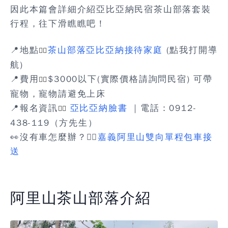
因此本篇會詳細介紹亞比亞納民宿茶山部落套裝
行程，往下滑瞧瞧吧！
📍地點
茶山部落亞比亞納接待家庭
(點我打開導
👉🏻
航)
📍費用
$3000以下(實際價格請詢問民宿) 可帶
👉🏻
寵物，寵物請避免上床
📍報名資訊
亞比亞納臉書
｜電話：0912-
👉🏻
438-119（方先生）
👀沒有車怎麼辦？👉🏻
嘉義阿里山雙向單程包車接
送
阿里山茶山部落介紹