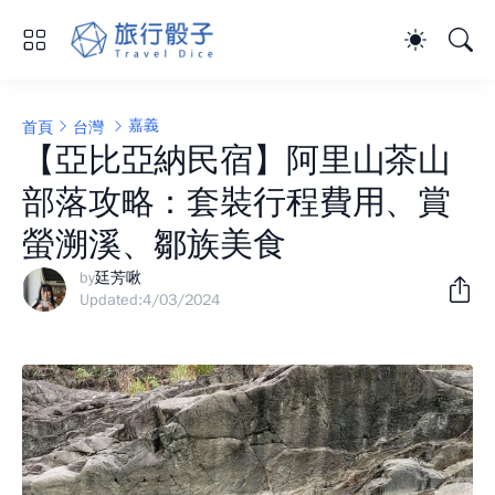
嘉義
首頁
台灣
【亞比亞納民宿】阿里山茶山
部落攻略：套裝行程費用、賞
螢溯溪、鄒族美食
by
廷芳啾
Updated:
4/03/2024