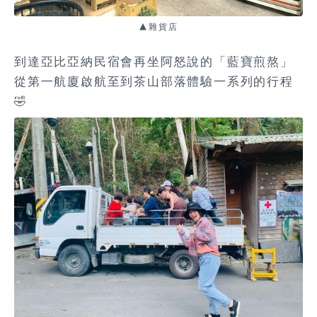
▲雜貨店
到達亞比亞納民宿會再坐阿怒說的「藍寶煎熬」
從第一航廈啟航至到茶山部落體驗一系列的行程
🤣