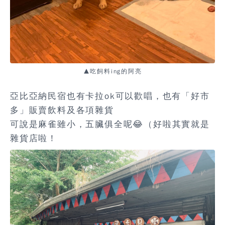
▲吃飼料ing的阿亮
亞比亞納民宿也有卡拉ok可以歡唱，也有「好市
多」販賣飲料及各項雜貨
可說是麻雀雖小，五臟俱全呢😂（好啦其實就是
雜貨店啦！