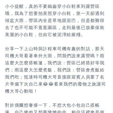
小小提醒，真的不要鐵齒穿小白鞋來到露營區
哦，我為了想要拍美照穿小白鞋，第一天卻遇到
傾盆大雨，營區內全是草地跟泥巴，但是都難得
去了也不可能不逛逛園區，走到最後已放棄保衛
美麗的小白鞋，任由它被泥濘給摧殘。
分享一下上山時與計程車司機有趣的對話，那天
司機大哥看著車外大雨，問我們說來露營嗎？雨
這麼大怎麼搭帳篷，我們說：營區已經搭好等我
們；雨這麼大怎麼煮飯，我們說：營區會煮飯給
我們吃；抵達時司機大哥直接跟迎賓人員要了名
片準備下次自己來😂😂看來我們的廢物之旅讓司
機大哥心動啦！
對於偶爾想奢侈一下，不想大包小包自己搭帳
篷、自己烤肉又想要慵懶的你，相信這裡會是個