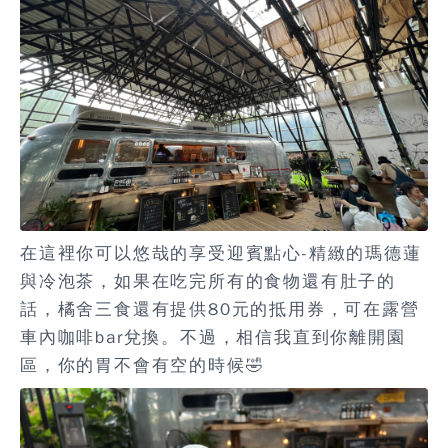
在這裡你可以悠哉的享受迎賓點心-精緻的瑪德蓮
與冷泡茶，如果在吃完所有的食物還有肚子的
話，橘舍三食還有提供80元的抵用券，可在露營
車內咖啡bar兌換。不過，相信我直到你離開園
區，你的胃不會有空的時候🤣