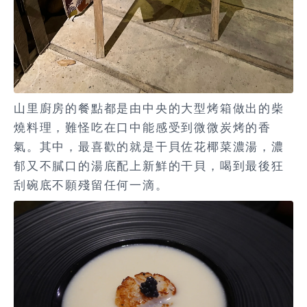
山里廚房的餐點都是由中央的大型烤箱做出的柴
燒料理，難怪吃在口中能感受到微微炭烤的香
氣。其中，最喜歡的就是干貝佐花椰菜濃湯，濃
郁又不膩口的湯底配上新鮮的干貝，喝到最後狂
刮碗底不願殘留任何一滴。