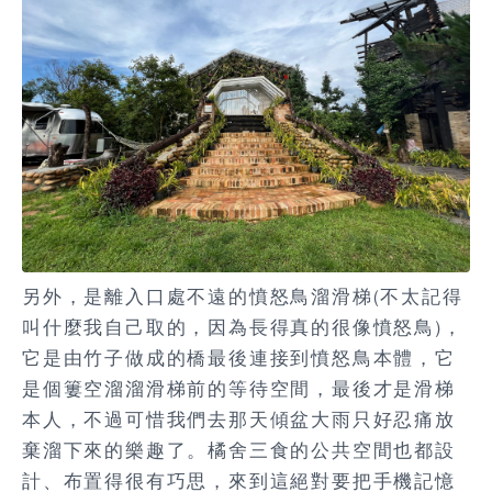
另外，是離入口處不遠的憤怒鳥溜滑梯(不太記得
叫什麼我自己取的，因為長得真的很像憤怒鳥)，
它是由竹子做成的橋最後連接到憤怒鳥本體，它
是個簍空溜溜滑梯前的等待空間，最後才是滑梯
本人，不過可惜我們去那天傾盆大雨只好忍痛放
棄溜下來的樂趣了。橘舍三食的公共空間也都設
計、布置得很有巧思，來到這絕對要把手機記憶