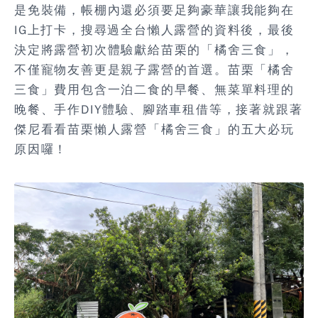
是免裝備，帳棚內還必須要足夠豪華讓我能夠在
IG上打卡，搜尋過全台懶人露營的資料後，最後
決定將露營初次體驗獻給苗栗的「
橘舍三食
」，
不僅寵物友善更是親子露營的首選。苗栗「橘舍
三食」費用包含一泊二食的早餐、無菜單料理的
晚餐、手作DIY體驗、腳踏車租借等，接著就跟著
傑尼看看
苗栗懶人露營「橘舍三食」的五大必玩
原因囉
！