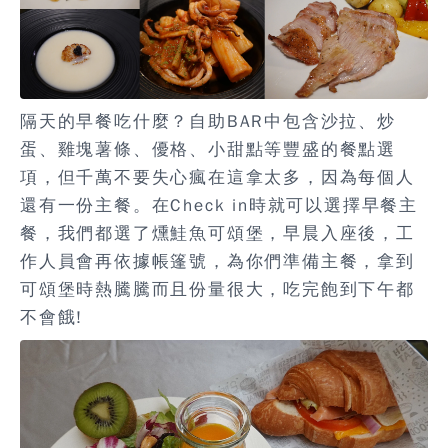
隔天的早餐吃什麼？自助BAR中包含沙拉、炒
蛋、雞塊薯條、優格、小甜點等豐盛的餐點選
項，但千萬不要失心瘋在這拿太多，因為每個人
還有一份主餐。在Check in時就可以選擇早餐主
餐，我們都選了燻鮭魚可頌堡，早晨入座後，工
作人員會再依據帳篷號，為你們準備主餐，拿到
可頌堡時熱騰騰而且份量很大，吃完飽到下午都
不會餓!